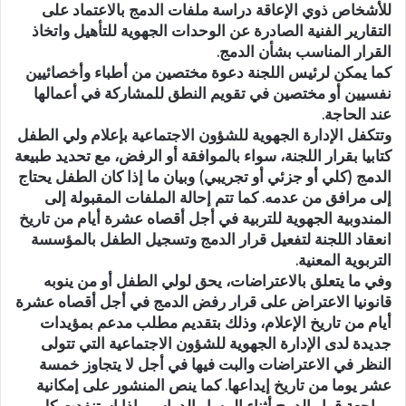
للأشخاص ذوي الإعاقة دراسة ملفات الدمج بالاعتماد على
التقارير الفنية الصادرة عن الوحدات الجهوية للتأهيل واتخاذ
القرار المناسب بشأن الدمج.
كما يمكن لرئيس اللجنة دعوة مختصين من أطباء وأخصائيين
نفسيين أو مختصين في تقويم النطق للمشاركة في أعمالها
عند الحاجة.
وتتكفل الإدارة الجهوية للشؤون الاجتماعية بإعلام ولي الطفل
كتابيا بقرار اللجنة، سواء بالموافقة أو الرفض، مع تحديد طبيعة
الدمج (كلي أو جزئي أو تجريبي) وبيان ما إذا كان الطفل يحتاج
إلى مرافق من عدمه. كما تتم إحالة الملفات المقبولة إلى
المندوبية الجهوية للتربية في أجل أقصاه عشرة أيام من تاريخ
انعقاد اللجنة لتفعيل قرار الدمج وتسجيل الطفل بالمؤسسة
التربوية المعنية.
وفي ما يتعلق بالاعتراضات، يحق لولي الطفل أو من ينوبه
قانونيا الاعتراض على قرار رفض الدمج في أجل أقصاه عشرة
أيام من تاريخ الإعلام، وذلك بتقديم مطلب مدعم بمؤيدات
جديدة لدى الإدارة الجهوية للشؤون الاجتماعية التي تتولى
النظر في الاعتراضات والبت فيها في أجل لا يتجاوز خمسة
عشر يوما من تاريخ إيداعها. كما ينص المنشور على إمكانية
مراجعة قرار الدمج أثناء المسار الدراسي إذا استنفدت كل