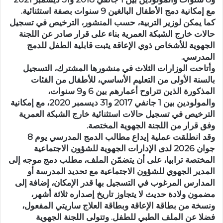
مع إمكانية دمج الأطفال البالغين 9 سنوات بصفة استثنائية.
كما يمكن لوزير التربية، حسب المنشور، الترخيص في تسجيل
حالات خارج الشبكة العمرية بناء على قرار صادر عن اللجنة
الجهوية للأشخاص ذوي الإعاقة يثبت قابلية الطفل للدمج
المدرسي.
وأتاحت الوزارات الثلاث في منشورها المشترك، التسجيل
بالسنة الأولى من التعليم الأساسي، للأطفال من الفئات
المذكورة الذين تتراوح أعمارهم بين 6 و9 سنوات،
والمولودين بين 1 جانفي 2017 و31 ديسمبر 2020، مع إمكانية
الترخيص في تسجيل حالات استثنائية خارج الشبكة العمرية
وفق قرار من اللجنة الجهوية المختصة.
وقد انطلقت عملية إيداع مطالب الدمج المدرسي يوم 8
جوان 2026 لدى الإدارات الجهوية للشؤون الاجتماعية
المختصة ترابيا، على أن يتضمّن الملف، مطلب دمج موجه إلى
المدير الجهوي للشؤون الاجتماعية مع تحديد المدرسة أو
المدارس المرغوب في التسجيل بها قدر الإمكان، إضافة إلى
مضمون ولادة حديث لا يتجاوز تاريخ إصداره ثلاثة أشهر،
ونسخة من بطاقة الإعاقة وبطاقة العلاج ساريتي المفعول،
فضلا عن الملف الطبي للطفل. وتتولى اللجنة الجهوية