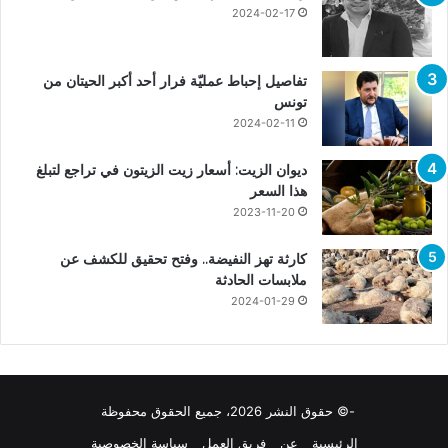
2024-02-17
تفاصيل إحباط عمليّة فرار أحد أكبر الحيتان من
تونس
2024-02-11
ديوان الزيت: أسعار زيت الزيتون في تراجع لتبلغ
هذا السعر
2023-11-20
كارثة تهز النفيضة.. وفتح تحقيق للكشف عن
ملابسات الحادثة
2024-01-29
-© حقوق النشر 2026، جميع الحقوق محفوظة
الرئيسية
عن
فريق العمل
سياسة الخصوصية