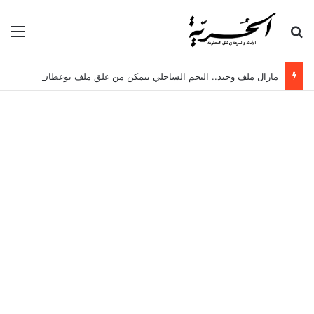
بحث عن
الق
مازال ملف وحيد.. النجم الساحلي يتمكن من غلق ملف بوغطاس