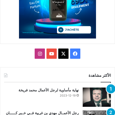
X
فيسبوك
يوتيوب
انستقرام
الأكثر مشاهدة
نهاية مأساوية لرجل الأعمال محمد فريخة
2023-12-19
رجل الأعمــال مهدي بن غربية فــي خــبر كــــــان