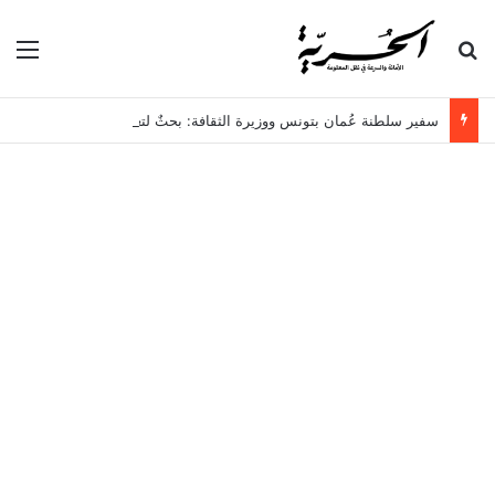
بحث عن
الق
سفير سلطنة عُمان بتونس ووزيرة الثقافة: بحثٌ لتعزيز جسور التعاون بين البلدين