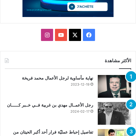
X
فيسبوك
يوتيوب
انستقرام
الأكثر مشاهدة
نهاية مأساوية لرجل الأعمال محمد فريخة
2023-12-19
رجل الأعمــال مهدي بن غربية فــي خــبر كــــــان
2024-02-17
تفاصيل إحباط عمليّة فرار أحد أكبر الحيتان من