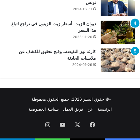
تونس
2024-02-11
ديوان الزيت: أسعار زيت الزيتون في تراجع لتبلغ
هذا السعر
2023-11-20
كارثة تهز النفيضة.. وفتح تحقيق للكشف عن
ملابسات الحادثة
2024-01-29
-© حقوق النشر 2026، جميع الحقوق محفوظة
الرئيسية
عن
فريق العمل
سياسة الخصوصية
فيسبوك
X
يوتيوب
انستقرام