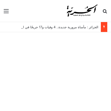
بحث عن
الق
الجزائر : مأساة مرورية جديدة.. 4 وفيات و17 جريحًا في انقلاب حافلة لنقل العمال