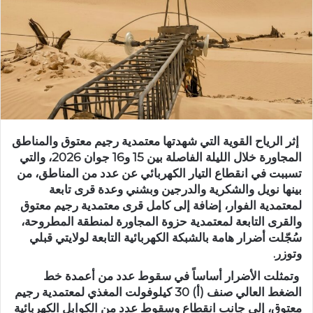
إثر الرياح القوية التي شهدتها معتمدية رجيم معتوق والمناطق
المجاورة خلال الليلة الفاصلة بين 15 و16 جوان 2026، والتي
تسببت في انقطاع التيار الكهربائي عن عدد من المناطق، من
بينها نويل والشكرية والدرجين وبشني وعدة قرى تابعة
لمعتمدية الفوار، إضافة إلى كامل قرى معتمدية رجيم معتوق
والقرى التابعة لمعتمدية حزوة المجاورة لمنطقة المطروحة،
سُجّلت أضرار هامة بالشبكة الكهربائية التابعة لولايتي قبلي
وتوزر.
وتمثلت الأضرار أساساً في سقوط عدد من أعمدة خط
الضغط العالي صنف (أ) 30 كيلوفولت المغذي لمعتمدية رجيم
معتوق، إلى جانب انقطاع وسقوط عدد من الكوابل الكهربائية