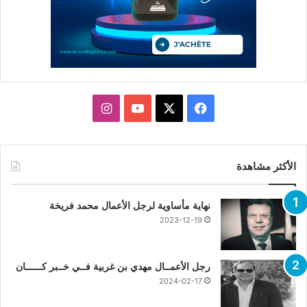
X
فيسبوك
يوتيوب
انستقرام
الأكثر مشاهدة
نهاية مأساوية لرجل الأعمال محمد فريخة
2023-12-19
رجل الأعمــال مهدي بن غربية فــي خــبر كــــــان
2024-02-17