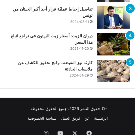
تفاصيل إحباط عمليّة فرار أحد أكبر الحيتان من
تونس
2024-02-11
ديوان الزيت: أسعار زيت الزيتون في تراجع لتبلغ
هذا السعر
2023-11-20
كارثة تهز النفيضة.. وفتح تحقيق للكشف عن
ملابسات الحادثة
2024-01-29
-© حقوق النشر 2026، جميع الحقوق محفوظة
الرئيسية
عن
فريق العمل
سياسة الخصوصية
فيسبوك
X
يوتيوب
انستقرام