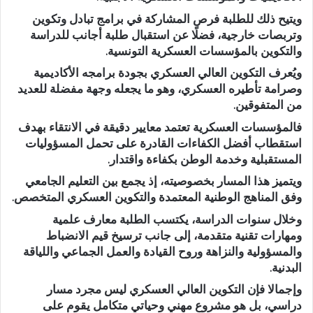
ويتيح ذلك للطلبة فرص المشاركة في برامج تبادل وتكوين
وتربصات خارجية، فضلًا عن استقبال طلبة أجانب للدراسة
والتكوين بالمؤسسات العسكرية التونسية.
ويُعرف التكوين العالي العسكري بجودة برامجه الأكاديمية
وصرامة تأطيره العسكري، وهو ما يجعله وجهة مفضلة للعديد
من المتفوقين.
فالمؤسسات العسكرية تعتمد معايير دقيقة في الانتقاء بهدف
استقطاب أفضل الكفاءات القادرة على تحمل المسؤوليات
المستقبلية وخدمة الوطن بكفاءة واقتدار.
ويتميز هذا المسار بخصوصيته، إذ يجمع بين التعليم الجامعي
وفق المناهج الوطنية المعتمدة والتكوين العسكري المتخصص.
وخلال سنوات الدراسة، يكتسب الطلبة معارف علمية
ومهارات تقنية متقدمة، إلى جانب ترسيخ قيم الانضباط
والمسؤولية والنزاهة وروح القيادة والعمل الجماعي واللياقة
البدنية.
وإجمالا فإن التكوين العالي العسكري ليس مجرد مسار
دراسي، بل هو مشروع مهني وحياتي متكامل يقوم على