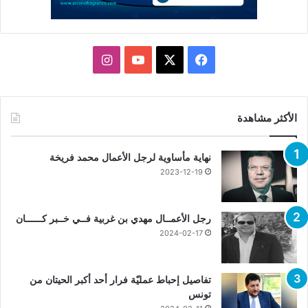
X
فيسبوك
يوتيوب
انستقرام
الأكثر مشاهدة
نهاية مأساوية لرجل الأعمال محمد فريخة
2023-12-19
رجل الأعمــال مهدي بن غربية فــي خــبر كــــــان
2024-02-17
تفاصيل إحباط عمليّة فرار أحد أكبر الحيتان من
تونس