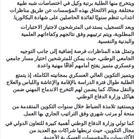
ويتخرج منها الطلبة برتبة وكيل في اختصاصات شبه طبية
مختلفة. ويتم الالتحاق بهذه المؤسسات عن طريق مناظرات
انتداب تنظم سنويًا لفائدة الحاصلين على شهادة البكالوريا.
وبعد التسجيل، يستدعى المترشحون لاجتياز الاختبارات
المطلوبة، ويتم ترتيبهم وفق نتائجهم وكفاءاتهم العلمية
والبدنية والنفسية.
وتمثل هذه المناظرات فرصة إضافية إلى جانب التوجيه
الجامعي الوطني، حيث يمكن للمترشحين اختيار مسار جامعي
وعسكري متميز يفتح أمامهم آفاقًا مهنية واعدة.
ويتميز التكوين العالي العسكري بمجانيته الكاملة، إذ يتمتع
الطلبة طوال فترة الدراسة بالإقامة والإعاشة واللباس والعلاج
والنقل مجانًا، كما يضمن لهم التخرج الاندماج المهني ضمن
هياكل وزارة الدفاع الوطني.
ويستفيد تلامذة الضباط خلال سنوات التكوين المتقدمة من
منحة أو مرتب شهري وفق التراتيب الجاري بها العمل.
كما تولي وزارة الدفاع الوطني أهمية كبيرة للتعاون الدولي في
مجال التكوين، حيث تربطها شراكات مع العديد من
الأكاديميات والمؤسسات العسكرية الأجنبية.