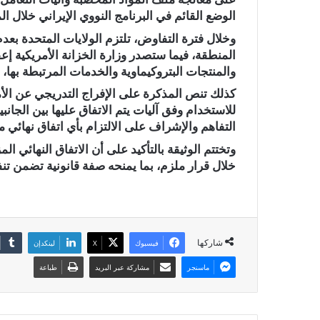
الوضع القائم في البرنامج النووي الإيراني خلال المر
وخلال فترة التفاوض، تلتزم الولايات المتحدة ب
المنطقة، فيما ستصدر وزارة الخزانة الأمريكية إ
والمنتجات البتروكيماوية والخدمات المرتبطة بها، 
كذلك تنص المذكرة على الإفراج التدريجي عن الأموا
للاستخدام وفق آليات يتم الاتفاق عليها بين الجانبي
التفاهم والإشراف على الالتزام بأي اتفاق نهائي 
وتختتم الوثيقة بالتأكيد على أن الاتفاق النهائي ا
خلال قرار ملزم، بما يمنحه صفة قانونية تضمن تنف
شاركها
فيسبوك
X
لينكدإن
ماسنجر
مشاركة عبر البريد
طباعة