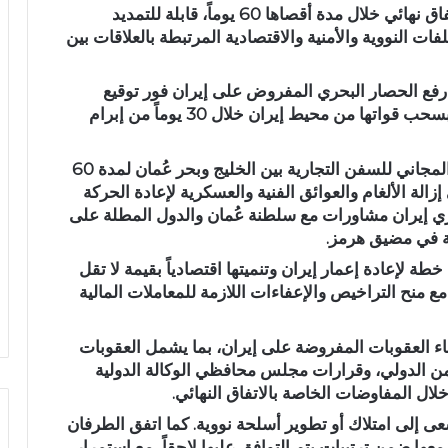
وتنص المذكرة على بدء مفاوضات للتوصل إلى اتفاق نهائي خلال مدة أقصاها 60 يوماً، قابلة للتمديد
 النووية والأمنية والاقتصادية المرتبطة بالعلاقات بين
ء رفع الحصار البحري المفروض على إيران فور توقيع
الاتفاق واستكمال إنهائه خلال 30 يوماً. كما تتعهد بسحب قواتها من محيط إيران خلال 30 يوماً من إبرام
في المقابل، تتعهد طهران بضمان المرور الآمن والمجاني للسفن التجارية بين الخليج وبحر عُمان لمدة 60
إزالة الألغام والعوائق الفنية والعسكرية لإعادة الحركة
ري إيران مشاورات مع سلطنة عُمان والدول المطلة على
ية في مضيق هرمز.
خطة لإعادة إعمار إيران وتنميتها اقتصادياً بقيمة لا تقل
يين، مع منح التراخيص والإعفاءات اللازمة للمعاملات المالية
نهاء العقوبات المفروضة على إيران، بما يشمل العقوبات
أمن الدولي، وقرارات مجلس محافظي الوكالة الدولية
لال المفاوضات الخاصة بالاتفاق النهائي.
عى إلى امتلاك أو تطوير أسلحة نووية. كما اتفق الطرفان
ها ضمن ترتيبات يتم التوافق عليها لاحقاً، مع استمرار