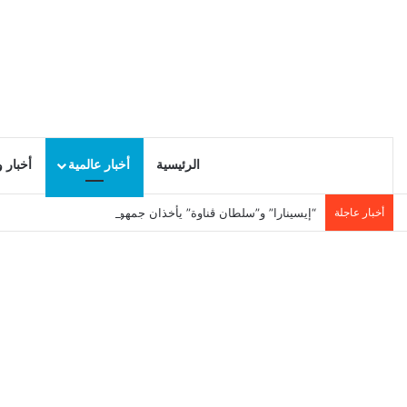
الرئيسية
أخبار عالمية
أخبار 
أخبار عاجلة
“إيسينارا” و”سلطان ڤناوة” يأخذان جمهور بوقرنين في رحلة إلى