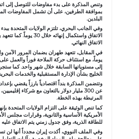
بموافقة الطرفين، على أن تشمل المفاوضات الملفات
البلدين.
وفي الجانب البحري، تلتزم الولايات المتحدة ببد
الاتفاق النهائي.
يوماً، مع استئناف حركة الملاحة فوراً والعمل على 
إلى مستوياتها السابقة خلال شهر واحد. كما ستج
الخليج بشأن الإدارة المستقبلية والخدمات البحر
وتتضمن المذكرة بنداً اقتصادياً بارزاً يقضي بإعداد 
عن 300 مليار دولار بالتعاون مع شركاء إقليم
المرتبطة بهذه الخطة.
كما تنص الوثيقة على التزام الولايات المتحدة بإ
الأمريكية الأساسية والثانوية، وقرارات مجلس ال
للطاقة الذرية، وفق جدول زمني يتم الاتفاق عليه خ
وفي الملف النووي، أكدت إيران مجدداً أنها لن تس
على معالجة ملف المواد المخصبة وآليات التعامل مع