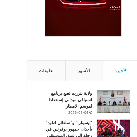
الأخيرة
الأشهر
تعليقات
ولاية بنزرت تضع برنامج
استباقي ميداني إستعدادا
لموسم الامطار
2026-08-06
“إيسينارا” و”سلطان ڤناوة”
يأخذان جمهور بوقرنين في
رحلة إلى عمق الموسيقى