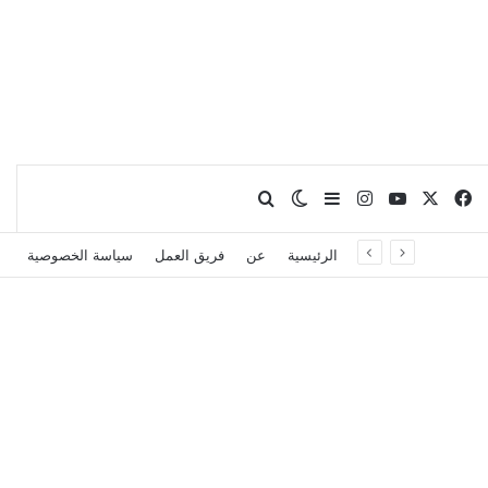
X
فيسبوك
يوتيوب
انستقرام
بحث عن
إضافة عمود جانبي
الوضع المظلم
الرئيسية
عن
فريق العمل
سياسة الخصوصية