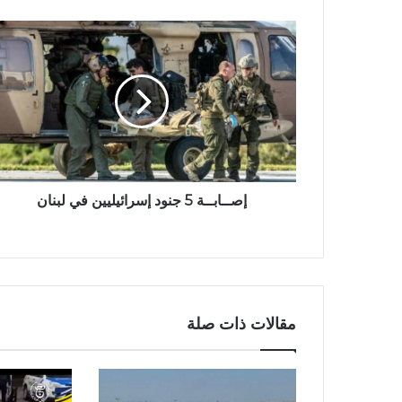
إصــابــة 5 جنود إسرائيليين في لبنان
مقالات ذات صلة