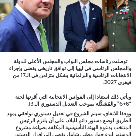
توصلت رئاسات مجلس النواب والمجلس الأعلى للدولة
والمجلس الرئاسي في ليبيا إلى توافق تاريخي يقضي بإجراء
الانتخابات الرئاسية والبرلمانية بشكل متزامن في الـ17 من
فيفري 2027.
ويأتي ذلك استنادا إلى القوانين الانتخابية التي أقرتها لجنة
“6+6” والمُشكّلة بموجب التعديل الدستوري الـ 13.
ووفقا للاتفاق، سيتم الشروع في تعديل دستوري توافقي يمهد
الطريق لوضع دستور دائم للبلاد، على أن يلتزم الرئيس
المنتخب بدعوة الهيئة التأسيسية المكلفة بصياغة مشروع
الدستور لبدء حوار وطني شامل يفضي إلى إقرار الدستور