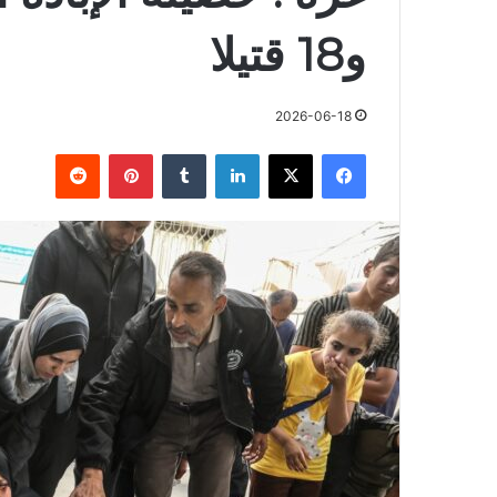
و18 قتيلا
2026-06-18
فيسبوك
X
لينكدإن
بينتيريست