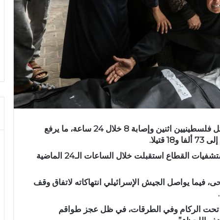
أعلنت وزارة الصحة في قطاع غزة، الخميس، مقتل فلسطينيين اثنين وإصابة 8 خلال 24 ساعة، ما يرفع
وقالت الوزارة في بيانها الإحصائي اليومي، إن مستشفيات القطاع استقبلت خلال الساعات الـ24 الماضية
، فيما يواصل الجيش الإسرائيلي انتهاكاته لاتفاق وقف
يا تحت الركام وفي الطرقات، في ظل عجز طواقم