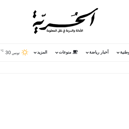
℃
30
وطنية
أخبار رياضة
منوعات
المزيد
تونس
ملفات