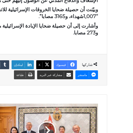
الإسعاف والدفاع المدني عن الوصول إليهم حتى ه
“1,007شهداء، و3165 مصابا”.
و273 مصابا.
شاركها
فيسبوك
X
لينكدإن
ماسنجر
مشاركة عبر البريد
طباعة