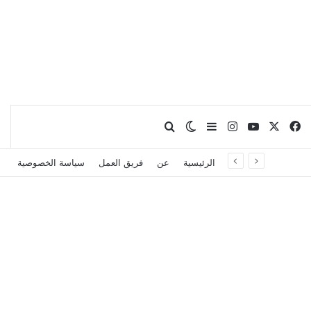
X
فيسبوك
يوتيوب
انستقرام
بحث عن
إضافة عمود جانبي
الوضع المظلم
الرئيسية
عن
فريق العمل
سياسة الخصوصية