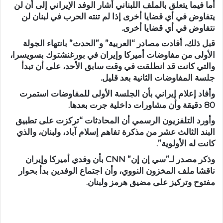
أما فيما يتعلق بالملف اللبناني أشار الوفد الإيراني إلى أن لن
يتفاوض في أي قضايا أخرى إذا لم تنته الحرب في لبنان لن
نتفاوض في أي قضايا أخرى.
قبل ذلك، أفادت مصادر “العربية” و”الحدث” بانتهاء الجولة
الأولى من مفاوضات أميركا وإيران في بورغنشتوك بسويسرا،
والتي كانت قد انطلقت في وقت سابق الأحد، على أن تبدأ
جلسة المفاوضات الثانية بعد قليل.
وأفاد إعلام إيراني بأن الجلسة الأولى للمفاوضات استمرت
80 دقيقة وأن مشاورات داخلية جرت بعدها.
وأورد التلفزيون الرسمي أن المحادثات “تركزت على تطبيق
البند الثالث عشر من مذكرة تفاهم إسلام آباد، ولبنان، والذي
كانت له الأولوية”.
وذكر مصدر لـ”سي إن إن” CNN بأن وفدي أميركا وإيران
ناقشا ملف المخزون النووي، وأن اجتماع الوفدين بدأ بحوار
مفتوح وتركيز على مضيق هرمز ولبنان.