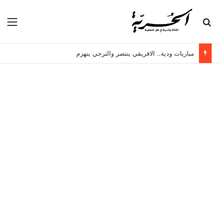
بحث عن
الق
مباريات ودية.. الافريقي ينتصر والترجي ينهزم