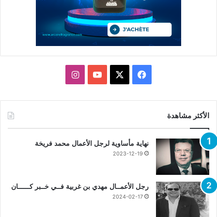
X
فيسبوك
يوتيوب
انستقرام
الأكثر مشاهدة
نهاية مأساوية لرجل الأعمال محمد فريخة
2023-12-19
رجل الأعمــال مهدي بن غربية فــي خــبر كــــــان
2024-02-17