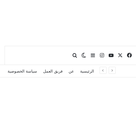
X
فيسبوك
يوتيوب
انستقرام
بحث عن
إضافة عمود جانبي
الوضع المظلم
الرئيسية
عن
فريق العمل
سياسة الخصوصية