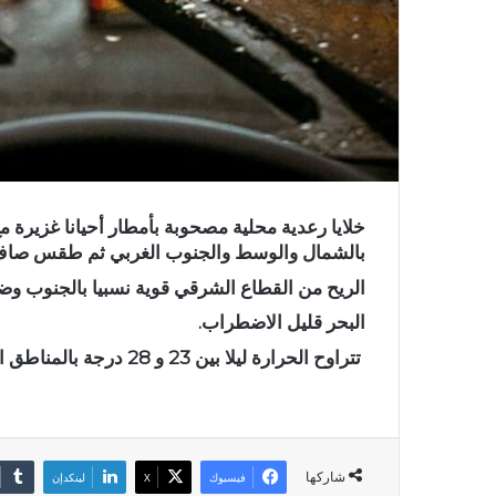
خلايا رعدية محلية مصحوبة بأمطار أحيانا غزيرة مع
بالشمال والوسط والجنوب الغربي ثم طقس صاف ا
الريح من القطاع الشرقي قوية نسبيا بالجنوب وضع
البحر قليل الاضطراب.
تتراوح الحرارة ليلا بين 23 و 28 درجة بالمناطق الساحلية و المرتفعات و بين 29 و 33 درجة ببقية الجهات.
شاركها
فيسبوك
X
لينكدإن