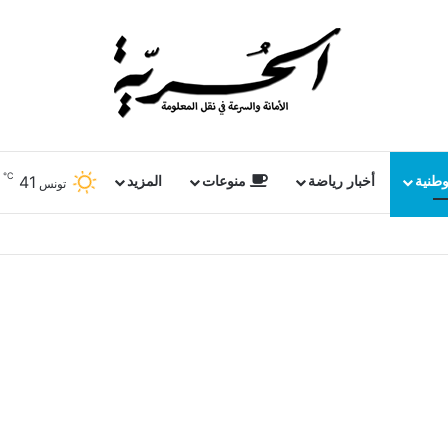
℃
41
وطنية
أخبار رياضة
منوعات
المزيد
تونس