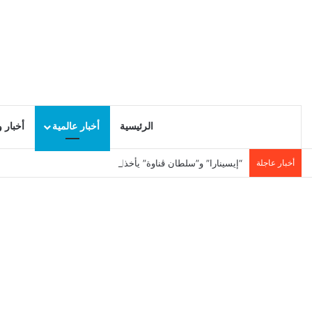
الرئيسية
أخبار عالمية
أخبار 
أخبار عاجلة
“إيسينارا” و”سلطان ڤناوة” يأخذان جمهور بوقرنين في رحلة إلى