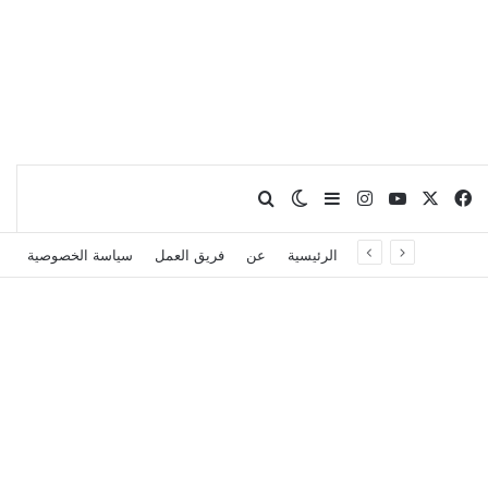
X
فيسبوك
يوتيوب
انستقرام
بحث عن
إضافة عمود جانبي
الوضع المظلم
الرئيسية
عن
فريق العمل
سياسة الخصوصية