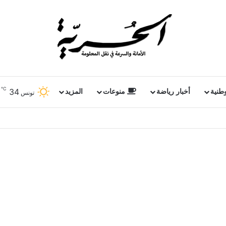
℃
34
وطنية
أخبار رياضة
منوعات
المزيد
تونس
 عمق الموسيقى الجزائرية