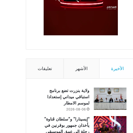
الأخيرة
الأشهر
تعليقات
ولاية بنزرت تضع برنامج
استباقي ميداني إستعدادا
لموسم الامطار
2026-08-06
“إيسينارا” و”سلطان ڤناوة”
يأخذان جمهور بوقرنين في
رحلة إلى عمق الموسيقى