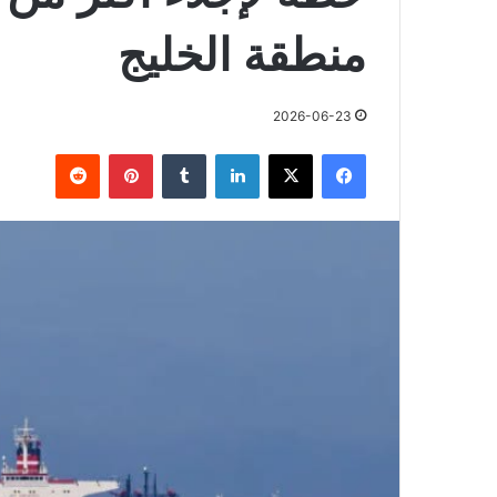
منطقة الخليج
2026-06-23
فيسبوك
X
لينكدإن
بينتيريست