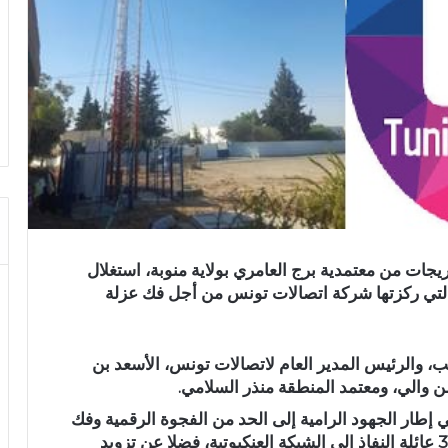
ن 2026، بمنطقة الدريجات من معتمدية برج العامري بولاية منوبة، استغلال
، التي ركزتها شركة اتصالات تونس من أجل فك عزلة
، والرئيس المدير العام لاتصالات تونس، الأسعد بن
ن والي، ومعتمد المنطقة منذر السلامي
.
مشروع الممتدة شبكته على 5 كلم، في إطار الجهود الرامية إلى الحد من الفجوة الرقمية وفك
العزلة عن هذه المنطقة الريفية، بما يتيح لنحو 300 عائلة النفاذ الى الشبكة العنكبوتية، فضلا عن تزويد