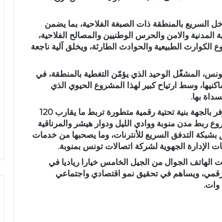
ل السريع بالمنطقة ذات الصبغة الفلاحية، بما يضمن
 المدنية والامن والحرس الوطنيين والمصالح الفلاحية،
ع الكوارث الطبيعية والحوادث الطارئة، ويخلق آلية ناجعة
نس، المشغّل الوحيد الذي يؤمّن التغطية بالمنطقة، في
كنيها، وسط ارتياح كبير لهذا المشروع الحيوي الذي
داة بها
.
وفي ذات السياق، وضمن مشاريع الشركة التي توفر بالجهة بنية تحتية رقمية متطورة تربط ما يقارب 120
ع ربط مدن منوبة ووادي الليل ودوار هيشر والمرناقية
ق بشبكة التدفق السريع للأنترنات، وما يصحبها من خدمات
 الإدارة الجهوية لشركة اتصالات تونس بمنوبة
.
كات الهاتف الجوال من الجيل الخامس خيارا رياديا في
لرقمي، ويساهم في تحقيق نمو اقتصادي واجتماعي
 وات
.