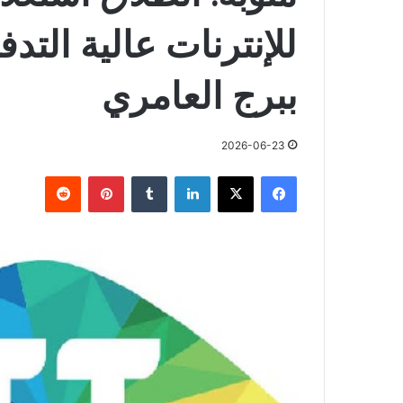
للإنترنات عالية الت
ببرج العامري
2026-06-23
فيسبوك
X
لينكدإن
بينتيريست