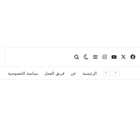
X
فيسبوك
يوتيوب
انستقرام
بحث عن
إضافة عمود جانبي
الوضع المظلم
الرئيسية
عن
فريق العمل
سياسة الخصوصية