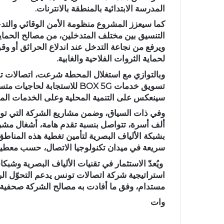
المدرسة الابتدائية بالمنطقة بالانترنات
.
كما سيعزز المشروع منظومة الأمن الوقائي والتدخ
التنسيق بين مختلف المتدخلين، من مصالح الحماية
ويرفع من نجاعة التدخل عند اندلاع الحرائق أو وقو
لحماية الثروات الفلاحية والغابية
.
وبالتوازي مع استغلال المحطة شرعت، اتصالات تو
تسويق خدمات
BOX 5G
للاستجابة لحاجيات متسا
سينعكس على التنمية المحلية وعلى الخدمات المس
ألف أسرة، تتواصل بنسبة تقدم هامة، أشغال مشرو
بشبكة الألياف البصرية لتأمين تغطية هذه المناط
سريعة في ميدان تكنولوجيا الاتصال، حسب معطيات
ويُعدّ الاستثمار في تقنيات الألياف البصرية وشب
استراتيجية شركة اتصالات تونس يدعم التحوّل ا
مستدام، وفق ما أفادت به مصالح الشركة صحفية
وات