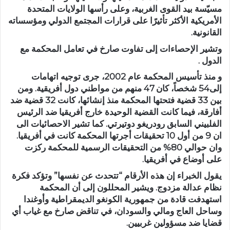
مسيّسة بيد القوى الغربية، وعلى رأسها الولايات المتحدة
الأمريكية الأكثر تأثيرًا على قرارات المجتمع الدولي ومؤسساته
القانونية.
وتشير الإحصاءات إلى تفاوت صارخ في تعامل المحكمة مع
الدول .
و منذ تأسيس المحكمة عام 2002، جرى توجيه اتهامات
إلى54 شخصاً، كان 47 منهم من مواطني دول أفريقية. ومن
بين 33 قضية فتحتها المحكمة منذ إنشائها، كانت 32 قضية ضد
أفارقة، فيما كانت القضية الوحيدة خارج أفريقيا ضد الرئيس
الفلبيني السابق رودريغو دوتيرتي. كما تشير الاحصائيات الى
ان 9 من أول 10 تحقيقات أجرتها المحكمة كانت في أفريقيا.
وان حوالي 80% من التحقيقات الرسمية للمحكمة ركزت
على أوضاع في أفريقيا.
يقول الخبراء إن هذه الأرقام “تتحدث عن نفسها” وتؤكد فكرة
نظام عدالة مزدوج. ويشير المحللون إلى أن المحكمة
استهدفت قادة من جمهورية الكونغو الديمقراطية وأوغندا
وساحل العاج ومالي والسودان، في تناقض صارخ مع غياب أي
قضايا ضد مسؤولين غربيين.