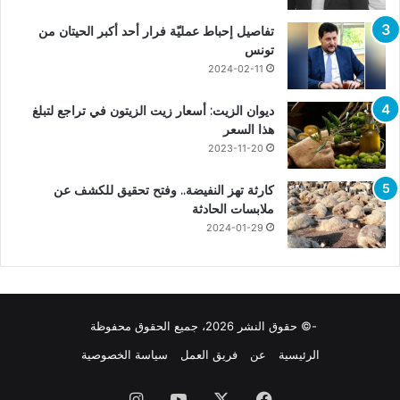
تفاصيل إحباط عمليّة فرار أحد أكبر الحيتان من
تونس
2024-02-11
ديوان الزيت: أسعار زيت الزيتون في تراجع لتبلغ
هذا السعر
2023-11-20
كارثة تهز النفيضة.. وفتح تحقيق للكشف عن
ملابسات الحادثة
2024-01-29
-© حقوق النشر 2026، جميع الحقوق محفوظة
الرئيسية
عن
فريق العمل
سياسة الخصوصية
فيسبوك
X
يوتيوب
انستقرام