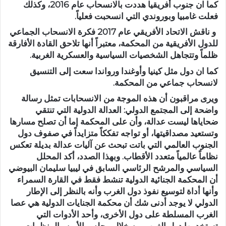
كما ان جنوب أفريقيا هددت بالانسحاب عام 2016، وكذلك
فعلت غامبيا وبوروندي التي انسحبت فعلياً.
و ناقش الاتحاد الأفريقي عام 2017 فكرة الانسحاب الجماعي
للدول الأفريقية من المحكمة، معتبراً أنها تلاحق القادة الأفارقة
ظلماً وتتجاهل الشخصيات السياسية والعسكرية الغربية.
كما ان دول مثل كينيا وأوغندا ورواندا سعت إلى التنسيق
لانسحاب جماعي من المحكمة.
ويرى مراقبون أن هذه الموجة من الانسحابات تمثل رسالة
واضحة إلى المجتمع الدولي: العدالة الدولية التي تنتقي
ضحاياها ليست عدالة، وأن على المحكمة إما أن تصلح مسارها
وتستعيد مصداقيتها، أو تواجه تفككاً متزايداً في صفوف دول
الجنوب العالمي التي باتت تبحث عن آليات عدالة بديلة تعكس
نظاماً عالمياً متعدد الأقطاب. وبهذا الصدد، أكد المحلل
السياسي والمرشح الرئاسي السابق في ليبيا سليمان البيوضي
أن المحكمة الجنائية الدولية تنشط فقط في القارة السمراء
وأنها أداة لتوسيع نفوذ دول الغرب وأنه بالنظر إلى الإطار
الدولي لا يوجد أدنى شك أن محكمة الجنايات الدولية هي عصا
الغرب المسلطة على دول الأخرى، وأحد الأدوات التي