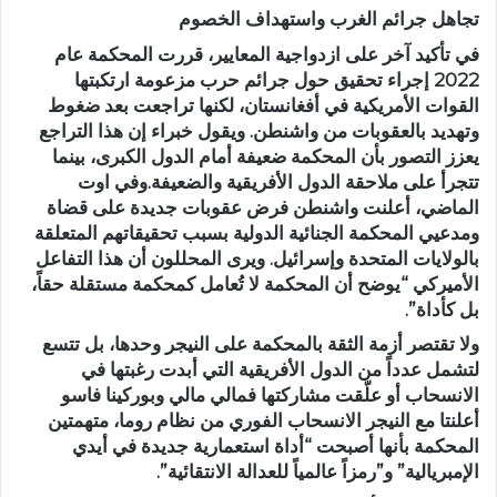
تجاهل جرائم الغرب واستهداف الخصوم
في تأكيد آخر على ازدواجية المعايير، قررت المحكمة عام
2022 إجراء تحقيق حول جرائم حرب مزعومة ارتكبتها
القوات الأمريكية في أفغانستان، لكنها تراجعت بعد ضغوط
وتهديد بالعقوبات من واشنطن. ويقول خبراء إن هذا التراجع
يعزز التصور بأن المحكمة ضعيفة أمام الدول الكبرى، بينما
تتجرأ على ملاحقة الدول الأفريقية والضعيفة.وفي اوت
الماضي، أعلنت واشنطن فرض عقوبات جديدة على قضاة
ومدعيي المحكمة الجنائية الدولية بسبب تحقيقاتهم المتعلقة
بالولايات المتحدة وإسرائيل. ويرى المحللون أن هذا التفاعل
الأميركي “يوضح أن المحكمة لا تُعامل كمحكمة مستقلة حقاً،
بل كأداة”.
ولا تقتصر أزمة الثقة بالمحكمة على النيجر وحدها، بل تتسع
لتشمل عدداً من الدول الأفريقية التي أبدت رغبتها في
الانسحاب أو علّقت مشاركتها فمالي مالي وبوركينا فاسو
أعلنتا مع النيجر الانسحاب الفوري من نظام روما، متهمتين
المحكمة بأنها أصبحت “أداة استعمارية جديدة في أيدي
الإمبريالية” و”رمزاً عالمياً للعدالة الانتقائية”.