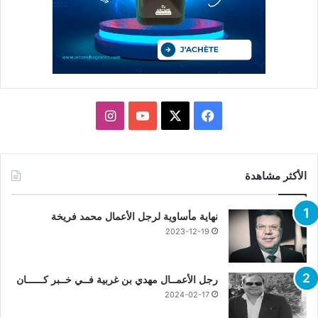
X
فيسبوك
يوتيوب
انستقرام
الأكثر مشاهدة
نهاية مأساوية لرجل الأعمال محمد فريخة
2023-12-19
رجل الأعمــال مهدي بن غربية فــي خــبر كــــــان
2024-02-17