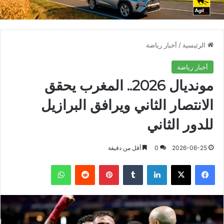
الرئيسية
/
أخبار رياضة
أخبار رياضة
مونديال 2026.. المغرب يحقق
الانتصار الثاني ويرافق البرازيل
للدور الثاني
2026-06-25
0
أقل من دقيقة
فيسبوك
X
لينكدإن
بينتيريست
واتساب