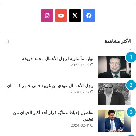
X
فيسبوك
يوتيوب
انستقرام
الأكثر مشاهدة
نهاية مأساوية لرجل الأعمال محمد فريخة
2023-12-19
رجل الأعمــال مهدي بن غربية فــي خــبر كــــــان
2024-02-17
تفاصيل إحباط عمليّة فرار أحد أكبر الحيتان من
تونس
2024-02-11