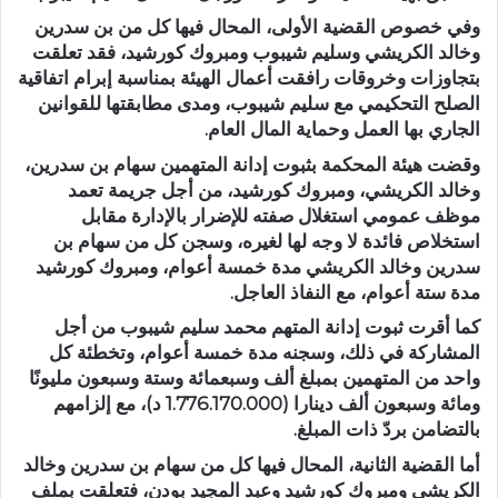
وفي خصوص القضية الأولى، المحال فيها كل من بن سدرين
وخالد الكريشي وسليم شيبوب ومبروك كورشيد، فقد تعلقت
بتجاوزات وخروقات رافقت أعمال الهيئة بمناسبة إبرام اتفاقية
الصلح التحكيمي مع سليم شيبوب، ومدى مطابقتها للقوانين
الجاري بها العمل وحماية المال العام.
وقضت هيئة المحكمة بثبوت إدانة المتهمين سهام بن سدرين،
وخالد الكريشي، ومبروك كورشيد، من أجل جريمة تعمد
موظف عمومي استغلال صفته للإضرار بالإدارة مقابل
استخلاص فائدة لا وجه لها لغيره، وسجن كل من سهام بن
سدرين وخالد الكريشي مدة خمسة أعوام، ومبروك كورشيد
مدة ستة أعوام، مع النفاذ العاجل.
كما أقرت ثبوت إدانة المتهم محمد سليم شيبوب من أجل
المشاركة في ذلك، وسجنه مدة خمسة أعوام، وتخطئة كل
واحد من المتهمين بمبلغ ألف وسبعمائة وستة وسبعون مليونًا
ومائة وسبعون ألف دينارا (1.776.170.000 د)، مع إلزامهم
بالتضامن بردّ ذات المبلغ.
أما القضية الثانية، المحال فيها كل من سهام بن سدرين وخالد
الكريشي ومبروك كورشيد وعبد المجيد بودن، فتعلقت بملف