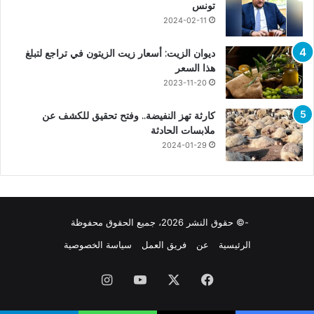
تونس
2024-02-11
ديوان الزيت: أسعار زيت الزيتون في تراجع لتبلغ
هذا السعر
2023-11-20
كارثة تهز النفيضة.. وفتح تحقيق للكشف عن
ملابسات الحادثة
2024-01-29
-© حقوق النشر 2026، جميع الحقوق محفوظة
الرئيسية
عن
فريق العمل
سياسة الخصوصية
فيسبوك
X
يوتيوب
انستقرام