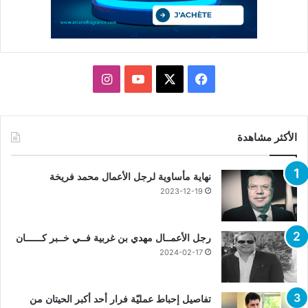
X
فيسبوك
يوتيوب
انستقرام
الأكثر مشاهدة
نهاية مأساوية لرجل الأعمال محمد فريخة
2023-12-19
رجل الأعمــال مهدي بن غربية فــي خــبر كــــــان
2024-02-17
تفاصيل إحباط عمليّة فرار أحد أكبر الحيتان من