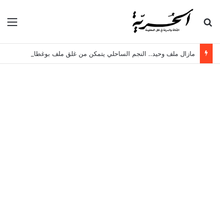
بحث عن
الق
مازال ملف وحيد.. النجم الساحلي يتمكن من غلق ملف بوغطاس