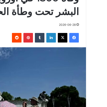
البشر تحت وطأة الحـ
2026-06-28
فيسبوك
X
لينكدإن
بينتيريست