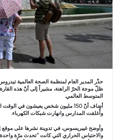
حذّر المدير العام لمنظمة الصحة العالمية تيدرو
ظلّ موجة الحرّ الراهنة، مشيراً إلى أنّ هذه القارة
المتوسط العالمي.
أضاف أنّ 150 مليون شخص يعيشون في ا
وأُغلقت المدارس وانهارت شبكات الكهرباء.
وأوضح غيبريسوس، في تدوينة نشرها على موقع إكس 
والاحتباس الحراري التي كانت “تحدث مرّة واحدة في