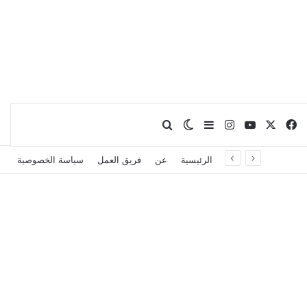
X
فيسبوك
يوتيوب
انستقرام
بحث عن
إضافة عمود جانبي
الوضع المظلم
الرئيسية
عن
فريق العمل
سياسة الخصوصية