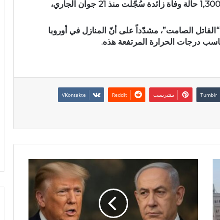
“سبق أن جرى تحذيرنا” من ذلك، بيّن أنّ أكثر من 1,300 حالة وفاة زائدة سُجّلت منذ 21 جوان الجاري،
 “القاتل الصامت”، مشدّداً على أنّ المنازل في أوروبا
ناسب درجات الحرارة المرتفعة هذه.
بينتيريست