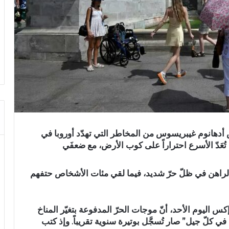
س أدهانوم غيبريسوس من المخاطر التي تهدّد أوروبا في
 تُعَدّ الأسرع احتراراً على كوب الأرض، مع ضعفَي
لوقت الراهن في ظلّ حرّ شديد، فيما لقي مئات الأشخاص حتفهم
اليوم الأحد، أنّ موجات الحرّ المدفوعة بتغيّر المناخ
 كلّ جيل” صار تُسجَّل بوتيرة سنوية تقريباً. وإذ كتب