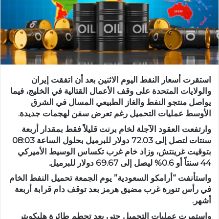
استقرت أسعار النفط اليوم الاثنين بعد أن اتفقت إيران
والولايات المتحدة على وقف الأعمال القتالية في الخليج، فيما
يواصل منتجو النفط والغاز الطبيعي المسال في الشرق
الأوسط عمليات التحميل رغم تعرض سفن لهجمات جديدة.
وارتفعت العقود الآجلة لخام برنت قليلاً فقط بمقدار أربعة
سنتات لتصل إلى 72.03 دولار للبرميل بحلول الساعة 08:03
بتوقيت غرينتش، وزاد خام غرب تكساس الوسيط الأميركي
44 سنتاً أو 0.6% ليصل إلى 69.67 دولار للبرميل.
واستأنفت “أرامكو السعودية” يوم الجمعة تحميل النفط الخام
في رأس تنورة غرب مضيق هرمز بعد توقف دام قرابة أربعة
أشهر.
واستمرت عمليات التحميل حتى بعد تحطم طائرة هليكوبتر