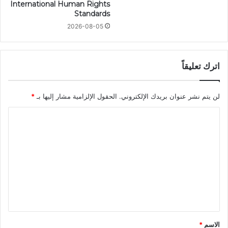
International Human Rights
Standards
2026-08-05
اترك تعليقاً
لن يتم نشر عنوان بريدك الإلكتروني.
الحقول الإلزامية مشار إليها بـ
*
ا
ل
ت
ع
ل
ي
ق
*
الاسم
*