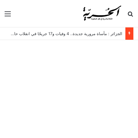
بحث عن
الق
الجزائر : مأساة مرورية جديدة.. 4 وفيات و17 جريحًا في انقلاب حافلة لنقل العمال