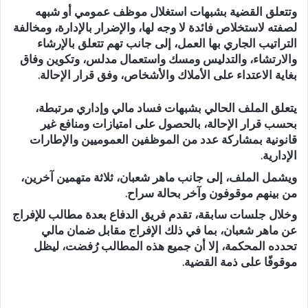
وتتعلق القضية بشبهات استغلال موظف عمومي أو شبهه
لصفته لاستخلاص فائدة لا وجه لها، والإضرار بالإدارة، ومخالفة
التراتيب الجاري بها العمل، إلى جانب تهم تتعلق بالإرشاء
والارتشاء، والتدليس ومسك واستعمال مدلس، وتكوين وفاق
بغاية الاعتداء على الأملاك والأشخاص، وفق قرار الإحالة.
يتعلق الملف الحالي بشبهات فساد مالي وإداري مرتبطة،
بحسب قرار الإحالة، بالحصول على امتيازات ومنافع غير
قانونية بمشاركة عدد من الموظفين العموميين والإطارات
الإدارية.
ويشمل الملف، إلى جانب ماهر شعبان، ثلاثة متهمين آخرين،
من بينهم موقوفون وآخر بحالة سراح.
وخلال جلسات سابقة، تقدم فريق الدفاع بعدة مطالب للإفراج
عن ماهر شعبان، بما في ذلك الإفراج مقابل ضمان مالي
تحدده المحكمة، إلا أن جميع هذه المطالب رُفضت، ليظل
موقوفًا على ذمة القضية.