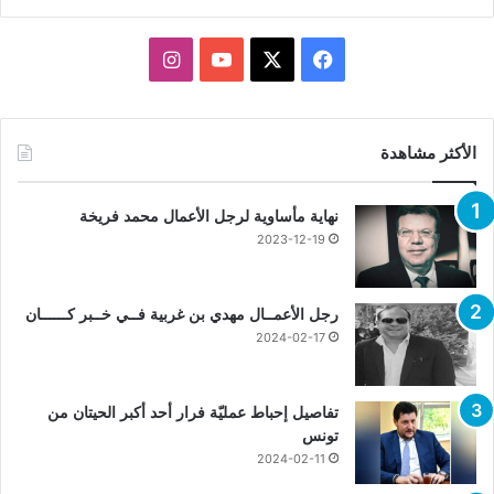
X
فيسبوك
يوتيوب
انستقرام
الأكثر مشاهدة
نهاية مأساوية لرجل الأعمال محمد فريخة
2023-12-19
رجل الأعمــال مهدي بن غربية فــي خــبر كــــــان
2024-02-17
تفاصيل إحباط عمليّة فرار أحد أكبر الحيتان من
تونس
2024-02-11