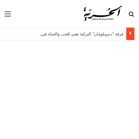
بحث عن
الق
فرقة “ديدوبلومان” التركية تغني للحب والحياة في أول عروضها بتونس وإفريقيا على ركح الحمامات