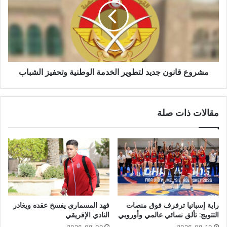
مشروع قانون جديد لتطوير الخدمة الوطنية وتحفيز الشباب
مقالات ذات صلة
راية إسبانيا ترفرف فوق منصات
فهد المسماري يفسخ عقده ويغادر
التتويج: تألق نسائي عالمي وأوروبي
النادي الإفريقي