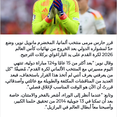
قرر حارس مرمى منتخب ألمانيا، المخضرم مانويل نوير، وضع
حدّ لمشواره الدولي بعد الخروج من نهائيات كأس العالم
2026 لكرة القدم على يد الباراغواي بركلات الترجيح.
وقال نوير: “بعد أكثر من 15 عامًا و124 مباراة دولية، تنتهي
اليوم مسيرتي مع المنتخب الألماني لكرة القدم”، مُضيفًا: “كل
من يعرفني يعرف أنني لم أتخذ هذا القرار باستخفاف، فبعد
العديد من المناقشات المكثفة والطويلة مع عائلتي وأصدقائي،
قررتُ أن الآن هو الوقت المناسب لإغلاق فصلي”.
وتابع: “عندما أنظر إلى الوراء، أشعر بالفخر والامتنان، خاصة
بعد أن تمكنا في 13 جويلية 2014 من تحقيق حلمنا الكبير،
وأصبحنا معاً أبطال العالم في البرازيل”.