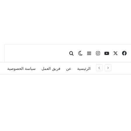
X
فيسبوك
يوتيوب
انستقرام
بحث عن
إضافة عمود جانبي
الوضع المظلم
الرئيسية
عن
فريق العمل
سياسة الخصوصية