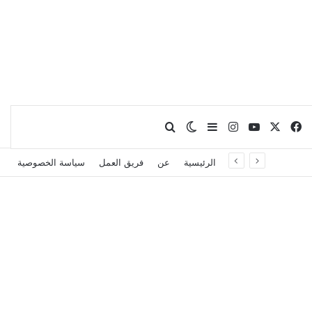
X
فيسبوك
يوتيوب
انستقرام
بحث عن
إضافة عمود جانبي
الوضع المظلم
الرئيسية
عن
فريق العمل
سياسة الخصوصية