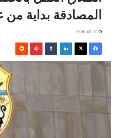
المصادقة بداية من غ
2026-07-01
فيسبوك
X
لينكدإن
بينتيريست