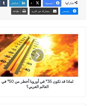
شاركها
فيسبوك
X
لينكدإن
ماسنجر
مشاركة عبر البريد
طباعة
لماذا قد تكون 35° في أوروبا أخطر من 50° في
العالم العربي؟