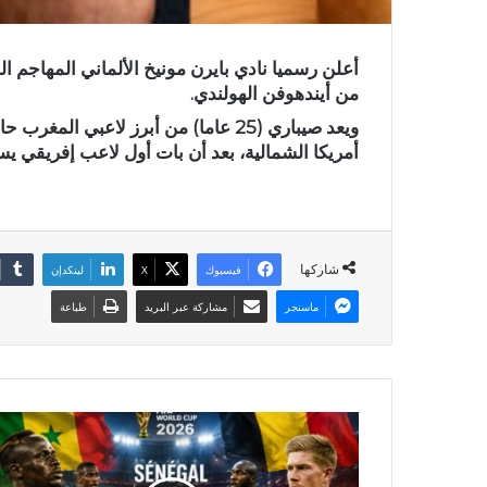
أعلن رسميا نادي بايرن مونيخ الألماني المهاجم ا
من أيندهوفن الهولندي.
ويعد صيباري (25 عاما) من أبرز لاعبي
أمريكا الشمالية، بعد أن بات أول لاعب إفريقي ي
شاركها
فيسبوك
X
لينكدإن
ماسنجر
مشاركة عبر البريد
طباعة