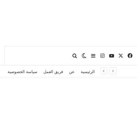
X
فيسبوك
يوتيوب
انستقرام
بحث عن
إضافة عمود جانبي
الوضع المظلم
الرئيسية
عن
فريق العمل
سياسة الخصوصية