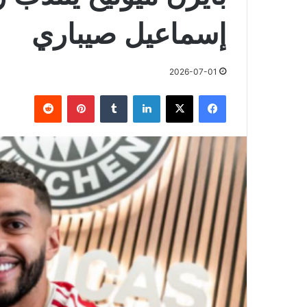
إسماعيل صيباري
2026-07-01
فيسبوك
X
لينكدإن
بينتيريست