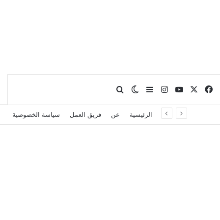
X
فيسبوك
يوتيوب
انستقرام
بحث عن
إضافة عمود جانبي
الوضع المظلم
الرئيسية
عن
فريق العمل
سياسة الخصوصية