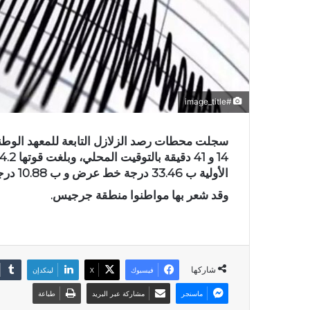
#image_title
سجلت محطات رصد الزلازل التابعة للمعهد الوطني 
الأولية ب 33.46 درجة خط عرض و ب 10.88 درجة خط طول، وذلك بمنطقة جرجيس من ولاية مدنين.
وقد شعر بها مواطنوا منطقة جرجيس.
شاركها
فيسبوك
X
لينكدإن
ماسنجر
مشاركة عبر البريد
طباعة