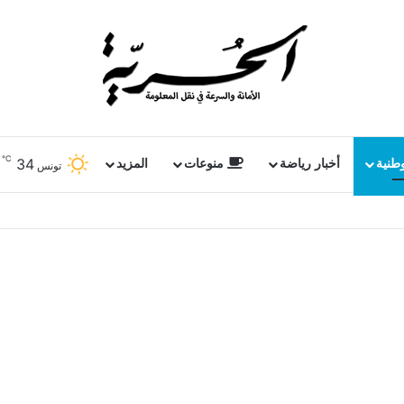
℃
34
وطنية
أخبار رياضة
منوعات
المزيد
تونس
عودية وباكستان