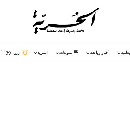
℃
39
وطنية
أخبار رياضة
منوعات
المزيد
تونس