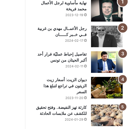
نهاية مأساوية لرجل الأعمال
محمد فريخة
2023-12-19
رجل الأعمــال مهدي بن غربية
فــي خــبر كــــــان
2024-02-17
تفاصيل إحباط عمليّة فرار أحد
أكبر الحيتان من تونس
2024-02-11
ديوان الزيت: أسعار زيت
الزيتون في تراجع لتبلغ هذا
السعر
2023-11-20
كارثة تهز النفيضة.. وفتح تحقيق
للكشف عن ملابسات الحادثة
2024-01-29