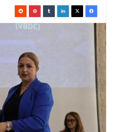
فيسبوك
X
لينكدإن
بينتيريست