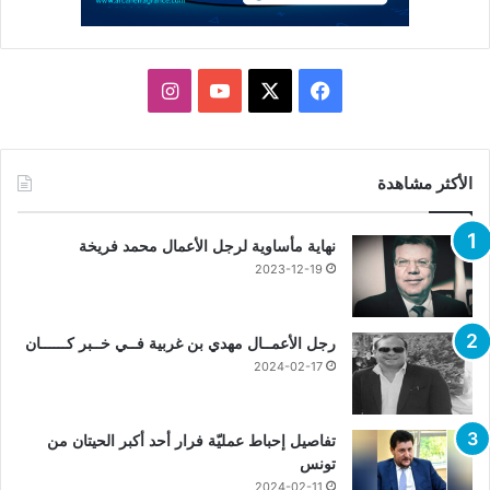
X
فيسبوك
يوتيوب
انستقرام
الأكثر مشاهدة
نهاية مأساوية لرجل الأعمال محمد فريخة
2023-12-19
رجل الأعمــال مهدي بن غربية فــي خــبر كــــــان
2024-02-17
تفاصيل إحباط عمليّة فرار أحد أكبر الحيتان من
تونس
2024-02-11