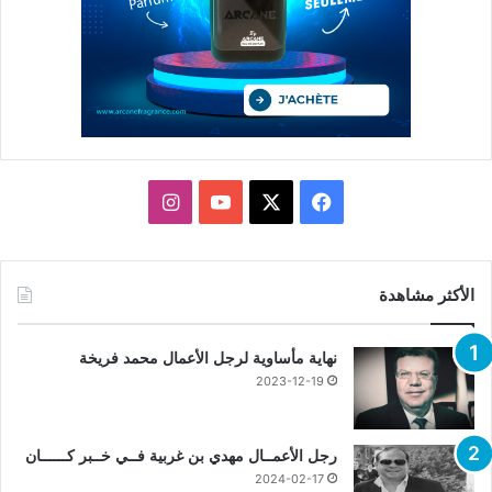
X
فيسبوك
يوتيوب
انستقرام
الأكثر مشاهدة
نهاية مأساوية لرجل الأعمال محمد فريخة
2023-12-19
رجل الأعمــال مهدي بن غربية فــي خــبر كــــــان
2024-02-17