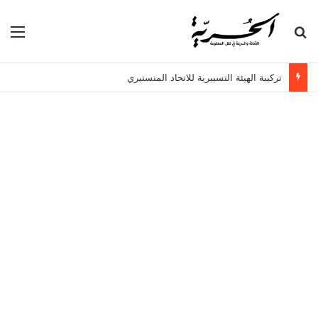
بحث عن
الق
تركيبة الهيئة التسييرية للاتحاد المنستيري