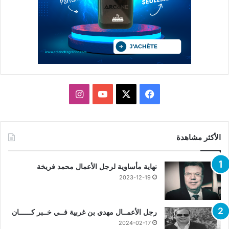
X
فيسبوك
يوتيوب
انستقرام
الأكثر مشاهدة
نهاية مأساوية لرجل الأعمال محمد فريخة
2023-12-19
رجل الأعمــال مهدي بن غربية فــي خــبر كــــــان
2024-02-17