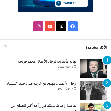
X
فيسبوك
يوتيوب
انستقرام
الأكثر مشاهدة
نهاية مأساوية لرجل الأعمال محمد فريخة
2023-12-19
رجل الأعمــال مهدي بن غربية فــي خــبر كــــــان
2024-02-17
تفاصيل إحباط عمليّة فرار أحد أكبر الحيتان من
تونس