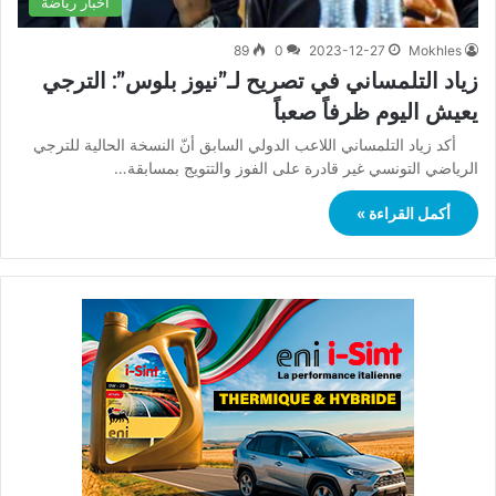
أخبار رياضة
89
0
2023-12-27
Mokhles
زياد التلمساني في تصريح لـ”نيوز بلوس”: الترجي
يعيش اليوم ظرفاً صعباً
أكد زياد التلمساني اللاعب الدولي السابق أنّ النسخة الحالية للترجي
الرياضي التونسي غير قادرة على الفوز والتتويج بمسابقة…
أكمل القراءة »