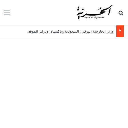
بحث عن
الق
وزير الخارجية التركي: السعودية وباكستان وتركيا الموقعة على اتفاقية مكة، ليست دولاً توسعية