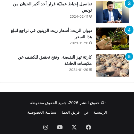
تفاصيل إحباط عمليّة فرار أحد أكبر الحيتان من
تونس
2024-02-11
ديوان الزيت: أسعار زيت الزيتون في تراجع لتبلغ
هذا السعر
2023-11-20
كارثة تهز النفيضة.. وفتح تحقيق للكشف عن
ملابسات الحادثة
2024-01-29
-© حقوق النشر 2026، جميع الحقوق محفوظة
الرئيسية
عن
فريق العمل
سياسة الخصوصية
فيسبوك
X
يوتيوب
انستقرام