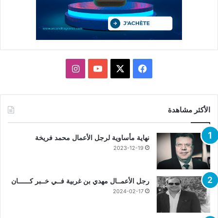
X
فيسبوك
يوتيوب
انستقرام
الأكثر مشاهدة
نهاية مأساوية لرجل الأعمال محمد فريخة
2023-12-19
رجل الأعمــال مهدي بن غربية فــي خــبر كــــــان
2024-02-17