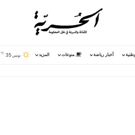
℃
35
وطنية
أخبار رياضة
منوعات
المزيد
تونس