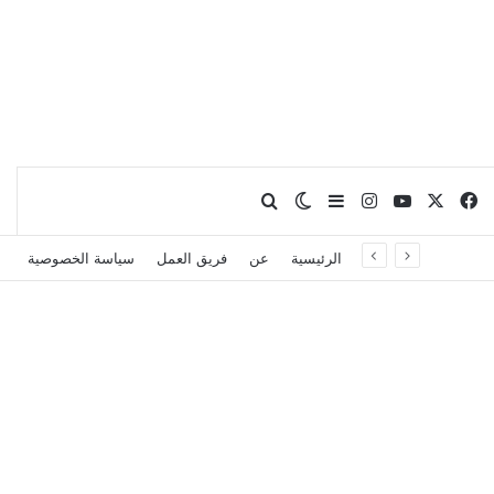
X
فيسبوك
يوتيوب
انستقرام
بحث عن
إضافة عمود جانبي
الوضع المظلم
الرئيسية
عن
فريق العمل
سياسة الخصوصية