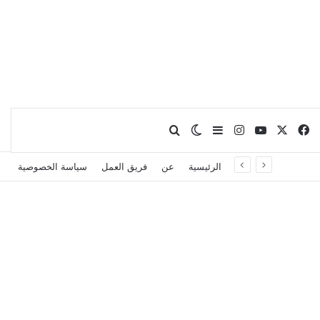
X
فيسبوك
يوتيوب
انستقرام
بحث عن
إضافة عمود جانبي
الوضع المظلم
الرئيسية
عن
فريق العمل
سياسة الخصوصية