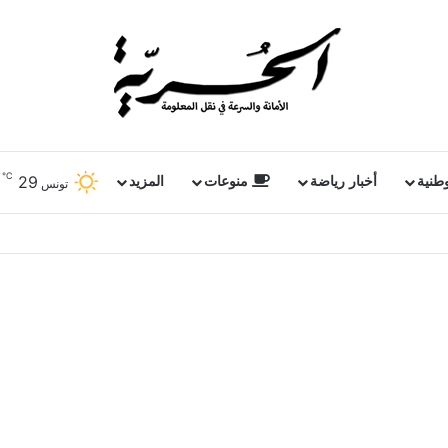
℃
29
وطنية
أخبار رياضة
منوعات
المزيد
تونس