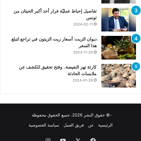
تفاصيل إحباط عمليّة فرار أحد أكبر الحيتان من
تونس
2024-02-11
ديوان الزيت: أسعار زيت الزيتون في تراجع لتبلغ
هذا السعر
2023-11-20
كارثة تهز النفيضة.. وفتح تحقيق للكشف عن
ملابسات الحادثة
2024-01-29
-© حقوق النشر 2026، جميع الحقوق محفوظة
الرئيسية
عن
فريق العمل
سياسة الخصوصية
فيسبوك
X
يوتيوب
انستقرام