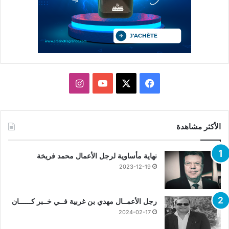
X
فيسبوك
يوتيوب
انستقرام
الأكثر مشاهدة
نهاية مأساوية لرجل الأعمال محمد فريخة
2023-12-19
رجل الأعمــال مهدي بن غربية فــي خــبر كــــــان
2024-02-17