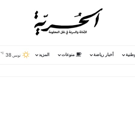
℃
38
وطنية
أخبار رياضة
منوعات
المزيد
تونس