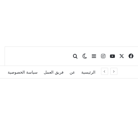
X
فيسبوك
يوتيوب
انستقرام
بحث عن
إضافة عمود جانبي
الوضع المظلم
الرئيسية
عن
فريق العمل
سياسة الخصوصية