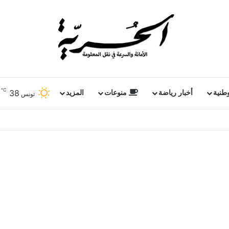
℃
38
وطنية
أخبار رياضة
منوعات
المزيد
تونس