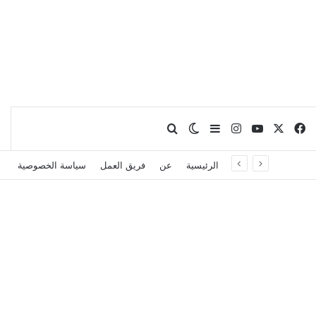
X
فيسبوك
يوتيوب
انستقرام
بحث عن
إضافة عمود جانبي
الوضع المظلم
الرئيسية
عن
فريق العمل
سياسة الخصوصية