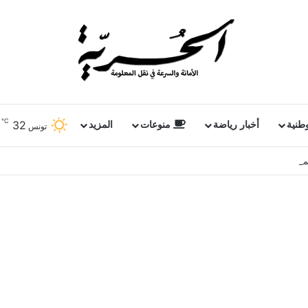
℃
32
وطنية
أخبار رياضة
منوعات
المزيد
تونس
ملفات