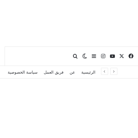
X
فيسبوك
يوتيوب
انستقرام
بحث عن
إضافة عمود جانبي
الوضع المظلم
الرئيسية
عن
فريق العمل
سياسة الخصوصية