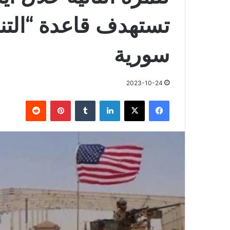
تستهدف قاعدة “التنف
سورية
2023-10-24
فيسبوك
X
لينكدإن
بينتيريست