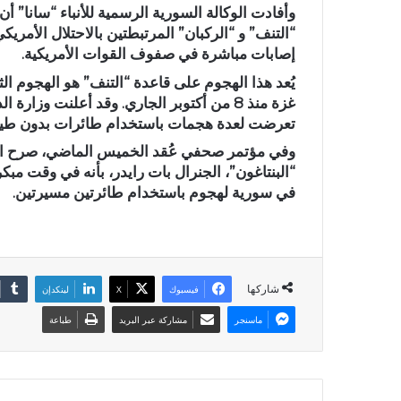
وأفادت الوكالة السورية الرسمية للأنباء “سانا” 
“التنف” و “الركبان” المرتبطتين بالاحتلال الأم
إصابات مباشرة في صفوف القوات الأمريكية.
يُعد هذا الهجوم على قاعدة “التنف” هو الهجوم ال
غزة منذ 8 من أكتوبر الجاري. وقد أعلنت وز
تعرضت لعدة هجمات باستخدام طائرات بدون طيار خ
وفي مؤتمر صحفي عُقد الخميس الماضي، صرح الم
“البنتاغون”، الجنرال بات رايدر، بأنه في وقت مب
في سورية لهجوم باستخدام طائرتين مسيرتين.
شاركها
فيسبوك
X
لينكدإن
ماسنجر
مشاركة عبر البريد
طباعة