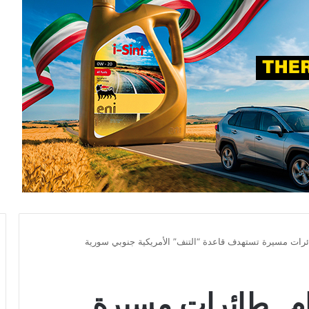
 طائرات مسيرة تستهدف قاعدة “التنف” الأمريكية جنوبي سورية
يام.. طائرات مسيرة