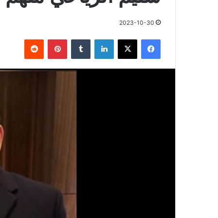
2023-10-30
فيسبوك
X
لينكدإن
بينتيريست