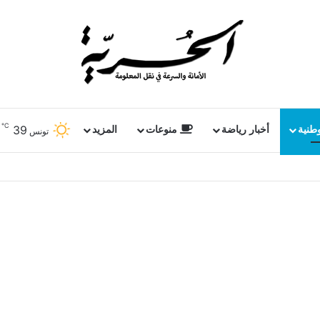
℃
39
وطنية
أخبار رياضة
منوعات
المزيد
تونس