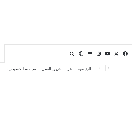
X
فيسبوك
يوتيوب
انستقرام
بحث عن
إضافة عمود جانبي
الوضع المظلم
الرئيسية
عن
فريق العمل
سياسة الخصوصية