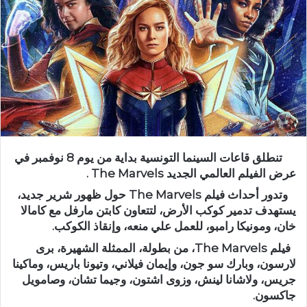
تنطلق قاعات السينما التونسية بداية من يوم 8 نوفمبر في
عرض الفيلم العالمي الجديد The Marvels .
وتدور أحداث فيلم The Marvels حول ظهور شرير جديد،
يستهدف تدمير كوكب الأرض، لتتعاون كابتن مارفل مع كامالا
خان، ومونيكا رامبو، للعمل علي منعه، وإنقاذ الكوكب.
فيلم The Marvels، من بطولة، الممثلة الشهيرة، برى
لارسون، وبارك سو جون، وإيمان فيلاني، وتيونا باريس، وماكينا
جريس، ولاشانا لينش، وزوى اشتون، وجيما تشان، وصامويل
جاكسون.