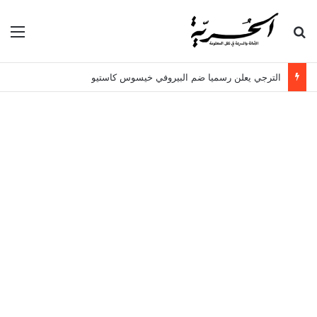
بحث عن
الق
الترجي يعلن رسميا ضم البيروفي خيسوس كاستيو