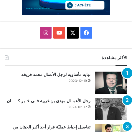
X
فيسبوك
يوتيوب
انستقرام
الأكثر مشاهدة
نهاية مأساوية لرجل الأعمال محمد فريخة
2023-12-19
رجل الأعمــال مهدي بن غربية فــي خــبر كــــــان
2024-02-17
تفاصيل إحباط عمليّة فرار أحد أكبر الحيتان من