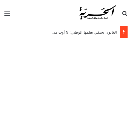
بحث عن
الق
الغابون تحتفي بعلمها الوطني: 9 أوت مناسبة لتجديد الاعتزاز بالهوية والوطن