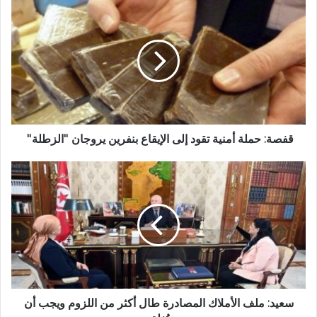
قفصة: حملة أمنية تقود إلى الإيقاع بنفرين يروجان ''الزطلة''
سعيد: ملف الأملاك المصادرة طال أكثر من اللزوم ويجب أن