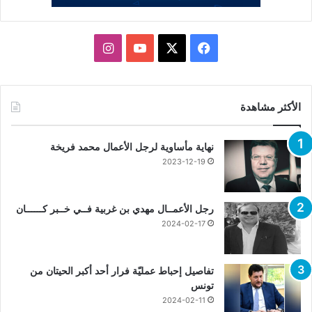
X
فيسبوك
يوتيوب
انستقرام
الأكثر مشاهدة
نهاية مأساوية لرجل الأعمال محمد فريخة
2023-12-19
رجل الأعمــال مهدي بن غربية فــي خــبر كــــــان
2024-02-17
تفاصيل إحباط عمليّة فرار أحد أكبر الحيتان من
تونس
2024-02-11