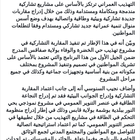
التهذيب العمراني ترتكز بالأساس على مشاريع تشاركية
مندمجة ومتكاملة ومستدامة وذلك من خلال إدراج مقاربات
جديدة تشاركية وبيئية وطاقية واتصالية بهدف وضع أسس
منوال تنمية عمرانية جديد تشاركي ومستدام وفقا لتطلعات
المواطنين.
وبيّن أنه في هذا الإطار تم تنفيذ المقاربة التشاركية في
مشروع تهذيب حي الخضرة والوفاء بولاية صفاقس المدرج
ضمن الجيل الأول من هذا البرنامج والتي تعتمد بالأساس على
تشريك المواطنين في تصميم وتنفيذ المشروع بمختلف
مكوناته من بنية أساسية وتجهيزات جماعية وكذلك في جميع
مراحل المشروع.
وأضاف نجيب السنوسي أنه إلى جانب اعتماد المقاربة
التشاركية وإدراج الجوانب البيئية فقد تم إدراج النجاعة
الطاقية في عنصر التنوير العمومي في مشروع نموذجي بحي
النور ببلدية بوشمة بولاية قابس وذلك في إطار إدراج منظومة
التحكم في الطاقة في مشاريع التهذيب من خلال تطبيقها في
عنصر التنوير العمومي، كما تم اعتماد استراتيجية اتصالية
للتواصل مع المواطنين والمجتمع المدني لجمع الوثائق
الخاصة بالبرنامج، وفيما يتعلق بالجائب المؤسساتي تم إحداث