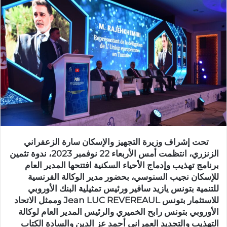
تحت إشراف وزيرة التجهيز والإسكان سارة الزعفراني
الزنزري، انتظمت أمس الأربعاء 22 نوفمبر 2023، ندوة تثمين
برنامج تهذيب وإدماج الأحياء السكنية افتتحها المدير العام
للإسكان نجيب السنوسي، بحضور مدير الوكالة الفرنسية
للتنمية بتونس يازيد سافير ورئيس تمثيلية البنك الأوروبي
للاستثمار بتونس Jean LUC REVEREAUL وممثل الاتحاد
الأوروبي بتونس رابح الخميري والرئيس المدير العام لوكالة
التهذيب والتجديد العمراني أحمد عز الدين والسادة الكتاب