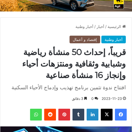
الرئيسية
/
أخبار
/
أخبار وطنية
أخبار وطنية
إقتصاد و أعمال
قريباً، إحداث 50 منشأة رياضية
وشبابية وثقافية ومنتزهات أحياء
وإنجاز 16 منشأة صناعية
افتتاح ندوة تثمين برنامج تهذيب وإدماج الأحياء السكنية
2023-11-23
0
3 دقائق
فيسبوك
X
لينكدإن
بينتيريست
واتساب