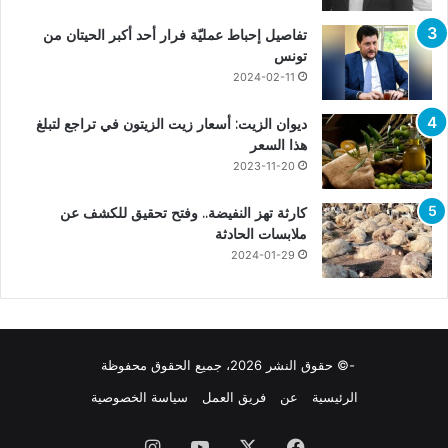
تفاصيل إحباط عمليّة فرار أحد أكبر الحيتان من
تونس
2024-02-11
ديوان الزيت: أسعار زيت الزيتون في تراجع لتبلغ
هذا السعر
2023-11-20
كارثة تهز النفيضة.. وفتح تحقيق للكشف عن
ملابسات الحادثة
2024-01-29
-© حقوق النشر 2026، جميع الحقوق محفوظة
الرئيسية
عن
فريق العمل
سياسة الخصوصية
فيسبوك
X
يوتيوب
انستقرام