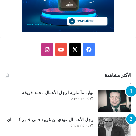
X
فيسبوك
يوتيوب
انستقرام
الأكثر مشاهدة
نهاية مأساوية لرجل الأعمال محمد فريخة
2023-12-19
رجل الأعمــال مهدي بن غربية فــي خــبر كــــــان
2024-02-17