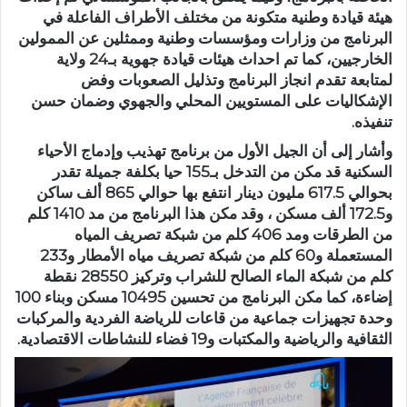
هيئة قيادة وطنية متكونة من مختلف الأطراف الفاعلة في
البرنامج من وزارات ومؤسسات وطنية وممثلين عن الممولين
الخارجيين، كما تم احداث هيئات قيادة جهوية بـ24 ولاية
لمتابعة تقدم انجاز البرنامج وتذليل الصعوبات وفض
الإشكاليات على المستويين المحلي والجهوي وضمان حسن
تنفيذه.
وأشار إلى أن الجيل الأول من برنامج تهذيب وإدماج الأحياء
السكنية قد مكن من التدخل بـ155 حيا بكلفة جميلة تقدر
بحوالي 617.5 مليون دينار انتفع بها حوالي 865 ألف ساكن
و172.5 ألف مسكن ، وقد مكن هذا البرنامج من مد 1410 كلم
من الطرقات ومد 406 كلم من شبكة تصريف المياه
المستعملة و60 كلم من شبكة تصريف مياه الأمطار و233
كلم من شبكة الماء الصالح للشراب وتركيز 28550 نقطة
إضاءة، كما مكن البرنامج من تحسين 10495 مسكن وبناء 100
وحدة تجهيزات جماعية من قاعات للرياضة الفردية والمركبات
الثقافية والرياضية والمكتبات و19 فضاء للنشاطات الاقتصادية.