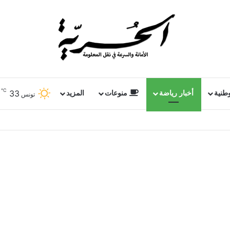
℃
33
وطنية
أخبار رياضة
منوعات
المزيد
تونس