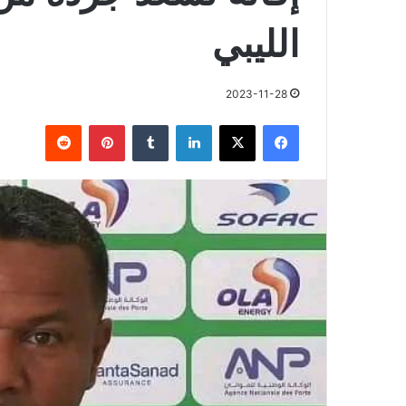
الليبي
2023-11-28
فيسبوك
X
لينكدإن
بينتيريست