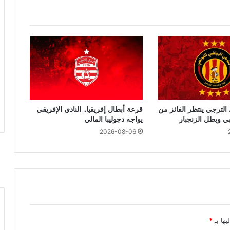
 الترجي ينتظر الفائز من
قرعة أبطال إفريقيا.. النادي الإفريقي
بي وبطل الزنجبار
يواجه دجوليبا المالي
2026-08-06
يها بـ
*