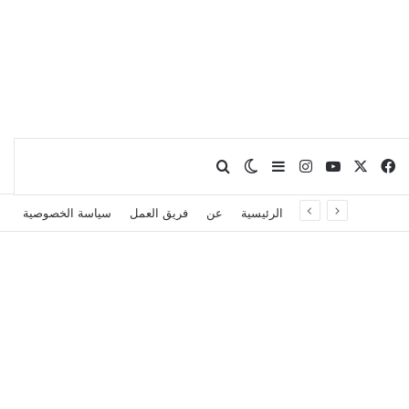
X
فيسبوك
يوتيوب
انستقرام
بحث عن
إضافة عمود جانبي
الوضع المظلم
الرئيسية
عن
فريق العمل
سياسة الخصوصية