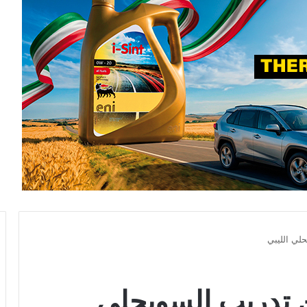
لي الليبي
 تدريب السويحلي