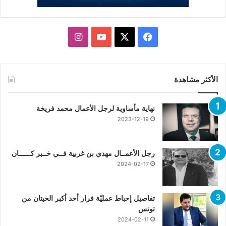
X
فيسبوك
يوتيوب
انستقرام
الأكثر مشاهدة
نهاية مأساوية لرجل الأعمال محمد فريخة
2023-12-19
رجل الأعمــال مهدي بن غربية فــي خــبر كــــــان
2024-02-17
تفاصيل إحباط عمليّة فرار أحد أكبر الحيتان من
تونس
2024-02-11