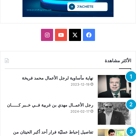
X
فيسبوك
يوتيوب
انستقرام
الأكثر مشاهدة
نهاية مأساوية لرجل الأعمال محمد فريخة
2023-12-19
رجل الأعمــال مهدي بن غربية فــي خــبر كــــــان
2024-02-17
تفاصيل إحباط عمليّة فرار أحد أكبر الحيتان من