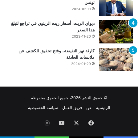
تونس
2024-02-11
ديوان الزيت: أسعار زيت الزيتون في تراجع لتبلغ
هذا السعر
2023-11-20
كارثة تهز النفيضة.. وفتح تحقيق للكشف عن
ملابسات الحادثة
2024-01-29
-© حقوق النشر 2026، جميع الحقوق محفوظة
الرئيسية
عن
فريق العمل
سياسة الخصوصية
فيسبوك
X
يوتيوب
انستقرام